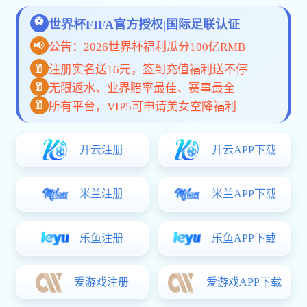
关于mk.com
mk.com是一家融合科技创新与全球视野的体育赛事服务平
台，致力于为用户提供高效、可信赖的互动观赛体验。 从数
据同步到高清直播、从终端兼容到多语言支持，我们不断突
破技术边界，构建智能化、低延迟、高稳定的服务体系。 每
一次点击，都体现我们对用户体验的专注与专业。