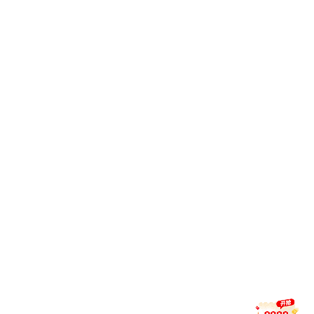
02. 如何创建账户？
点击页面右上角“注册”按钮，填写基础信息（用户名、密码、手
机号或邮箱）即可完成注册。建议您开启双重验证功能，以提升
账户安全性。
03. 支持哪些终端设备？
支持多种设备访问，包括 PC 网页端、手机浏览器、iOS 与
Android App。无论使用何种设备，均可享受高清赛事直播与实
时数据服务。
04. 我的资料安全吗？
我们采用 256 位 SSL 加密、分布式服务器与多层防护策略，保
障用户信息在传输与存储过程中的安全。MK.COM-MK(中国) 始
终将隐私保护作为平台核心。