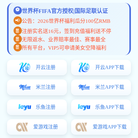
意天空报道普罗维德尔成国米
二号门将候选将与拉齐奥商讨
离队事宜
2026-07-07 05:27
48 次阅读
首页
/
体育看点