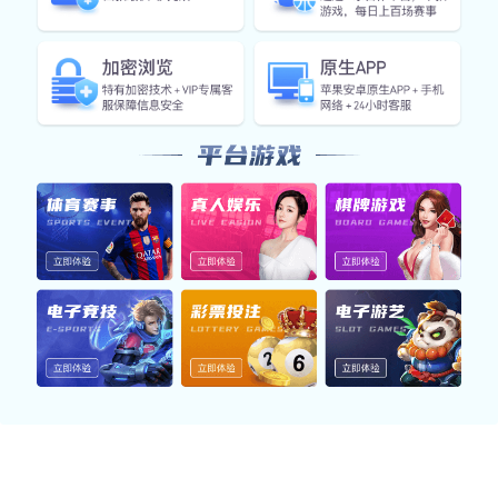
说，他都是一个理想的人选。
2、国米门将现状分析
国际米兰目前正处于重建阶段，新任主帅希望通过引
进新鲜血液来提升球队整体实力。在这样的背景下，
寻找合适的二号门将显得尤为重要。现有主力门将虽
然表现稳定，但国米需要一名能够随时顶替主力并且
具备竞争能力的替补。
普罗维德尔作为潜在候选人，其经验和技术水平都符
合国米对二号门将的要求。此外，在过去与拉齐奥一
起征战意甲时，他积累了丰富的大场面经验，这对于
国米来说无疑是一笔宝贵财富。如果能够成功签约，
将大大增强球队后防线的深度和灵活性。