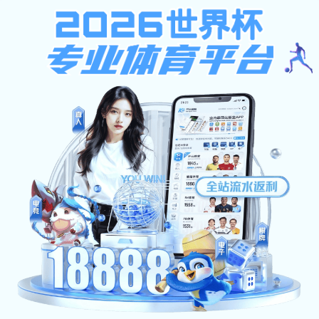
注册入口
mk.com
APP与网页版入口｜
畅享全球体育赛事与数据服务
欢迎访问
mk.com
，提供全面覆盖足球、篮球、
电竞等项目的赛事资讯与数据内容， 支持
APP
下载
与
网页使用
，每日同步更新千场比赛，聚
焦热门体育内容， 助您轻松获取赛事动态，掌
握比赛节奏。
手机App
网页版