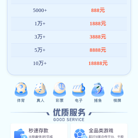
到自己的能力和不足。在比赛中，他们面对的是顶级
对手，失利不仅暴露了技术上的短板，也显示出了心
理素质的缺陷。这样的挫折无疑是一种磨练，使得年
轻球员在面对压力时能够更加理智和成熟。
其次，心理素质在职业运动中至关重要。开拓者的年
轻球员们必须学会如何处理失败带来的情绪，以及如
何从失败中汲取经验教训。这种心态的调整，不仅能
帮助他们在下一次比赛中表现得更好，还能为他们未
来的发展打下坚实基础。
最后，通过认真分析比赛中的表现，年轻球员们能够
发现自身需要提升的具体领域，无论是投篮、传球还
是防守。他们应该把每一次失利都当作学习契机，以
便在今后的训练和比赛中不断进步。