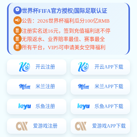
考辛斯认为开拓者被横扫有助
于年轻球员认清自身实力和未
来发展方向
2026-05-30 20:37
73 次阅读
首页
/
体育看点